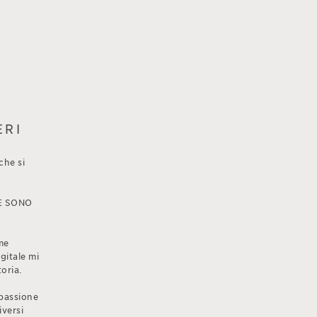
ERI
che si
E SONO
me
gitale mi
toria.
passione
iversi