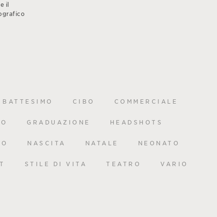
 il
ografico
BATTESIMO
CIBO
COMMERCIALE
TO
GRADUAZIONE
HEADSHOTS
MO
NASCITA
NATALE
NEONATO
T
STILE DI VITA
TEATRO
VARIO